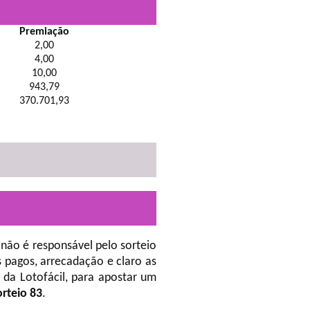
Premiação
2,00
4,00
10,00
943,79
370.701,93
não é responsável pelo sorteio
 pagos, arrecadação e claro as
da Lotofácil, para apostar um
orteio 83
.