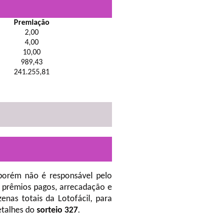
Premiação
2,00
4,00
10,00
989,43
241.255,81
porém não é responsável pelo
 prêmios pagos, arrecadação e
nas totais da Lotofácil, para
etalhes do
sorteio 327
.