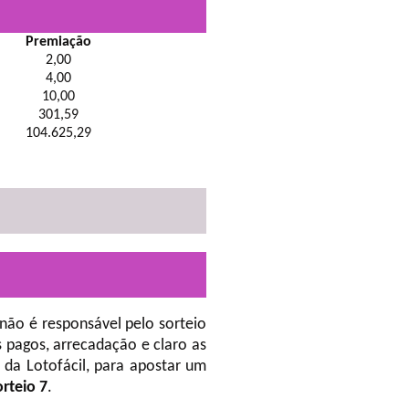
Premiação
2,00
4,00
10,00
301,59
104.625,29
não é responsável pelo sorteio
 pagos, arrecadação e claro as
da Lotofácil, para apostar um
orteio 7
.