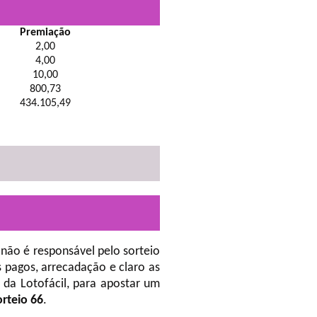
Premiação
2,00
4,00
10,00
800,73
434.105,49
não é responsável pelo sorteio
 pagos, arrecadação e claro as
da Lotofácil, para apostar um
orteio 66
.