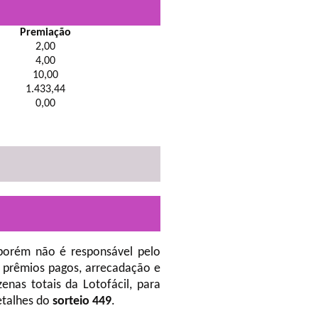
Premiação
2,00
4,00
10,00
1.433,44
0,00
porém não é responsável pelo
 prêmios pagos, arrecadação e
nas totais da Lotofácil, para
etalhes do
sorteio 449
.