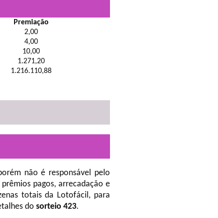
Premiação
2,00
4,00
10,00
1.271,20
1.216.110,88
porém não é responsável pelo
 prêmios pagos, arrecadação e
nas totais da Lotofácil, para
etalhes do
sorteio 423
.