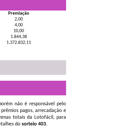
Premiação
2,00
4,00
10,00
1.844,38
1.372.832,11
porém não é responsável pelo
 prêmios pagos, arrecadação e
nas totais da Lotofácil, para
etalhes do
sorteio 403
.