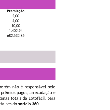
Premiação
2,00
4,00
10,00
1.402,94
682.532,86
porém não é responsável pelo
 prêmios pagos, arrecadação e
nas totais da Lotofácil, para
etalhes do
sorteio 360
.