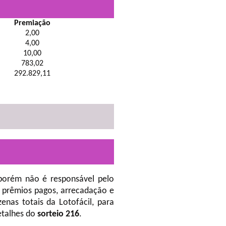
Premiação
2,00
4,00
10,00
783,02
292.829,11
porém não é responsável pelo
 prêmios pagos, arrecadação e
nas totais da Lotofácil, para
etalhes do
sorteio 216
.