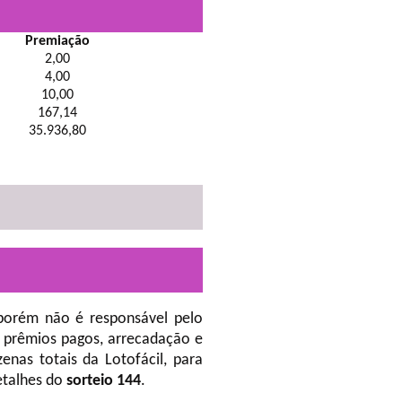
Premiação
2,00
4,00
10,00
167,14
35.936,80
porém não é responsável pelo
 prêmios pagos, arrecadação e
nas totais da Lotofácil, para
etalhes do
sorteio 144
.