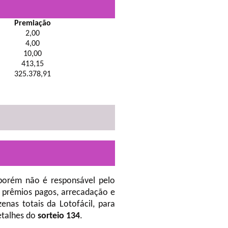
Premiação
2,00
4,00
10,00
413,15
325.378,91
porém não é responsável pelo
 prêmios pagos, arrecadação e
nas totais da Lotofácil, para
etalhes do
sorteio 134
.