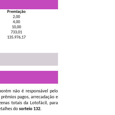
Premiação
2,00
4,00
10,00
733,01
135.976,17
porém não é responsável pelo
 prêmios pagos, arrecadação e
nas totais da Lotofácil, para
etalhes do
sorteio 132
.