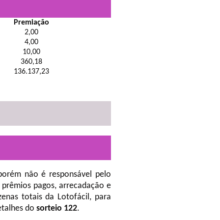
Premiação
2,00
4,00
10,00
360,18
136.137,23
porém não é responsável pelo
 prêmios pagos, arrecadação e
nas totais da Lotofácil, para
etalhes do
sorteio 122
.