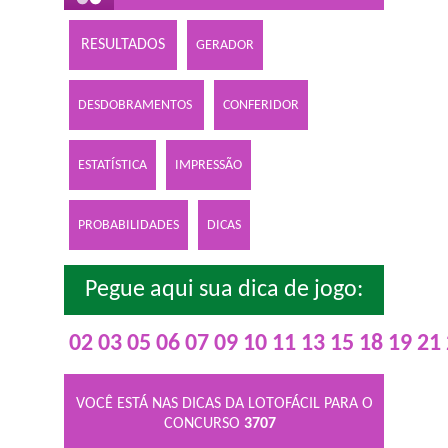
RESULTADOS
GERADOR
DESDOBRAMENTOS
CONFERIDOR
ESTATÍSTICA
IMPRESSÃO
PROBABILIDADES
DICAS
Pegue aqui sua dica de jogo:
02
03
05
06
07
09
10
11
13
15
18
19
21
VOCÊ ESTÁ NAS DICAS DA LOTOFÁCIL PARA O
CONCURSO
3707