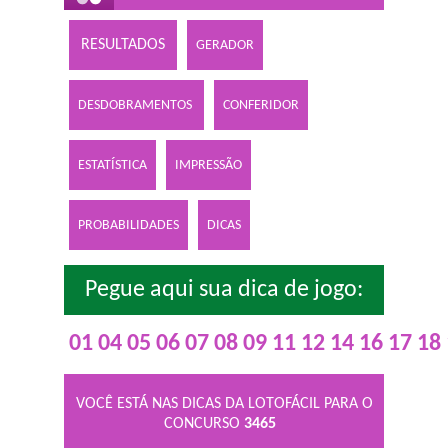
RESULTADOS
GERADOR
DESDOBRAMENTOS
CONFERIDOR
ESTATÍSTICA
IMPRESSÃO
PROBABILIDADES
DICAS
Pegue aqui sua dica de jogo:
01
04
05
06
07
08
09
11
12
14
16
17
18
VOCÊ ESTÁ NAS DICAS DA LOTOFÁCIL PARA O
CONCURSO
3465